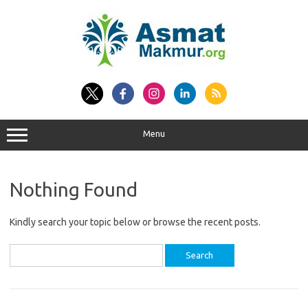
Skip
to
content
Menu
Nothing Found
Kindly search your topic below or browse the recent posts.
Search
for: