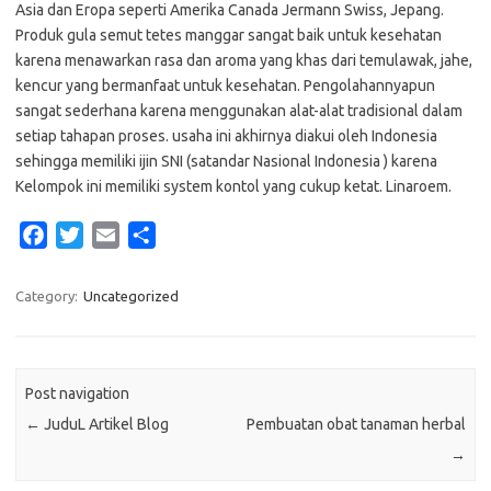
Asia dan Eropa seperti Amerika Canada Jermann Swiss, Jepang.
Produk gula semut tetes manggar sangat baik untuk kesehatan
karena menawarkan rasa dan aroma yang khas dari temulawak, jahe,
kencur yang bermanfaat untuk kesehatan. Pengolahannyapun
sangat sederhana karena menggunakan alat-alat tradisional dalam
setiap tahapan proses. usaha ini akhirnya diakui oleh Indonesia
sehingga memiliki ijin SNI (satandar Nasional Indonesia ) karena
Kelompok ini memiliki system kontol yang cukup ketat. Linaroem.
F
T
E
S
a
w
m
h
c
i
a
a
Category:
Uncategorized
e
t
i
r
b
t
l
e
o
e
Post navigation
o
r
←
JuduL Artikel Blog
Pembuatan obat tanaman herbal
k
→