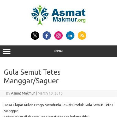
Skip
to
content
Menu
Gula Semut Tetes
Manggar/Saguer
By
Asmat Makmur
|
March 10, 2015
Desa Clapar Kulon Progo Mendunia Lewat Produk Gula Semut Tetes
Manggar