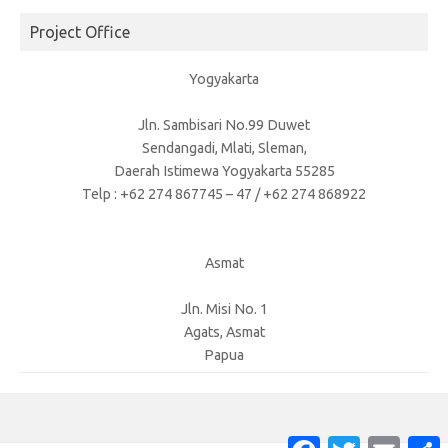
Project Office
Yogyakarta
Jln. Sambisari No.99 Duwet
Sendangadi, Mlati, Sleman,
Daerah Istimewa Yogyakarta 55285
Telp : +62 274 867745 – 47 / +62 274 868922
Asmat
Jln. Misi No. 1
Agats, Asmat
Papua
Facebook
Twitter
Email
S