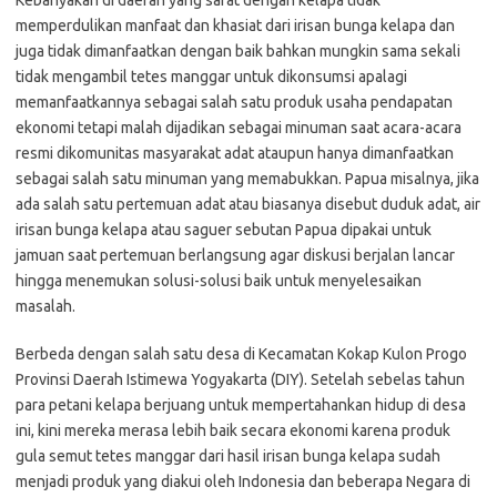
Kebanyakan di daerah yang sarat dengan kelapa tidak
memperdulikan manfaat dan khasiat dari irisan bunga kelapa dan
juga tidak dimanfaatkan dengan baik bahkan mungkin sama sekali
tidak mengambil tetes manggar untuk dikonsumsi apalagi
memanfaatkannya sebagai salah satu produk usaha pendapatan
ekonomi tetapi malah dijadikan sebagai minuman saat acara-acara
resmi dikomunitas masyarakat adat ataupun hanya dimanfaatkan
sebagai salah satu minuman yang memabukkan. Papua misalnya, jika
ada salah satu pertemuan adat atau biasanya disebut duduk adat, air
irisan bunga kelapa atau saguer sebutan Papua dipakai untuk
jamuan saat pertemuan berlangsung agar diskusi berjalan lancar
hingga menemukan solusi-solusi baik untuk menyelesaikan
masalah.
Berbeda dengan salah satu desa di Kecamatan Kokap Kulon Progo
Provinsi Daerah Istimewa Yogyakarta (DIY). Setelah sebelas tahun
para petani kelapa berjuang untuk mempertahankan hidup di desa
ini, kini mereka merasa lebih baik secara ekonomi karena produk
gula semut tetes manggar dari hasil irisan bunga kelapa sudah
menjadi produk yang diakui oleh Indonesia dan beberapa Negara di